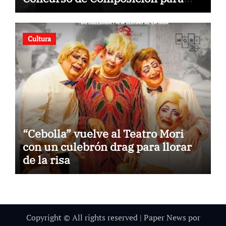
Orquestas Infanto Juveniles
“Jorge Peña Hen”
Cultura
“Cebolla” vuelve al Teatro Mori
con un culebrón drag para llorar
de la risa
Copyright © All rights reserved
|
Paper News
por