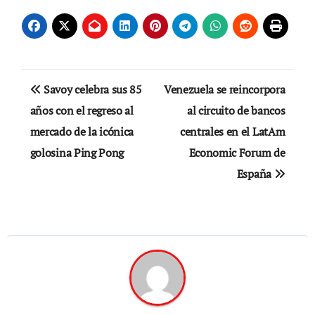
Navegación
Savoy celebra sus 85
Venezuela se reincorpora
de
años con el regreso al
al circuito de bancos
mercado de la icónica
centrales en el LatAm
entradas
golosina Ping Pong
Economic Forum de
España