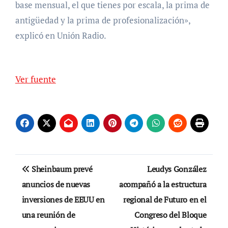
base mensual, el que tienes por escala, la prima de
antigüedad y la prima de profesionalización»,
explicó en Unión Radio.
Ver fuente
Navegación
Sheinbaum prevé
Leudys González
de
anuncios de nuevas
acompañó a la estructura
inversiones de EEUU en
regional de Futuro en el
entradas
una reunión de
Congreso del Bloque