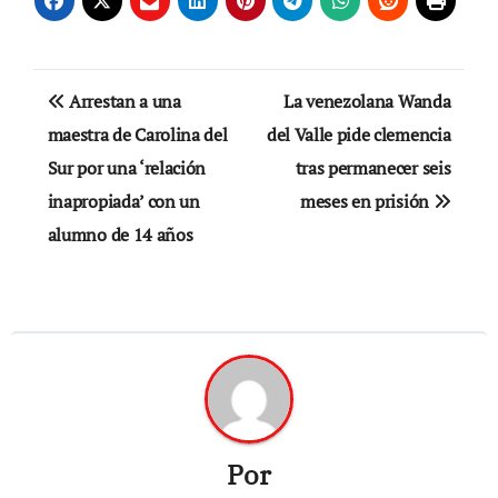
Navegación
Arrestan a una
La venezolana Wanda
de
maestra de Carolina del
del Valle pide clemencia
Sur por una ‘relación
tras permanecer seis
entradas
inapropiada’ con un
meses en prisión
alumno de 14 años
Por