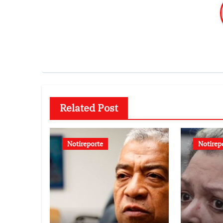
Related Post
Notireporte
Notirep