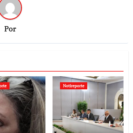
Por
orte
Notireporte