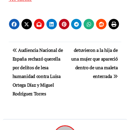
Navegación
Audiencia Nacional de
detuvieron a la hija de
de
España rechazó querella
una mujer que apareció
por delitos de lesa
dentro de una maleta
entradas
humanidad contra Luisa
enterrada
Ortega Díaz y Miguel
Rodríguez Torres