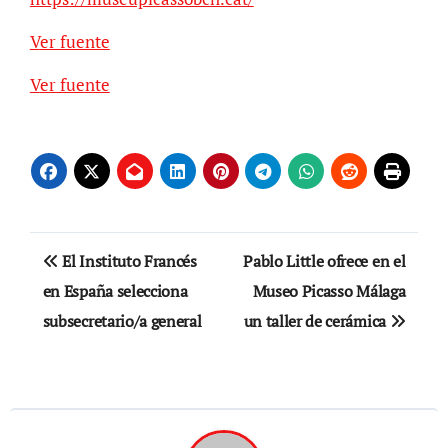
Ver fuente
Ver fuente
Navegación
El Instituto Francés
Pablo Little ofrece en el
de
en España selecciona
Museo Picasso Málaga
subsecretario/a general
un taller de cerámica
entradas