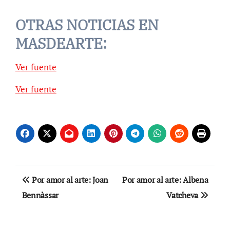
OTRAS NOTICIAS EN
MASDEARTE:
Ver fuente
Ver fuente
Navegación
Por amor al arte: Joan
Por amor al arte: Albena
de
Bennàssar
Vatcheva
entradas