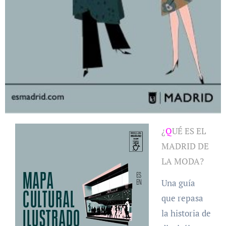
¿
Q
UÉ ES EL
MADRID DE
LA MODA?
Una guía
que repasa
la historia de