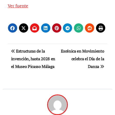
Ver fuente
Navegación
Estructuras de la
Escénica en Movimiento
de
invención, hasta 2028 en
celebra el Día de la
el Museo Picasso Málaga
Danza
entradas