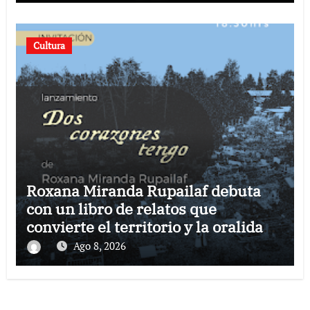
Cultura
Roxana Miranda Rupailaf debuta
con un libro de relatos que
convierte el territorio y la oralidad
en literatura
Ago 8, 2026