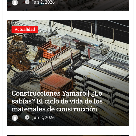
Jun 2, 2026
Actualidad
Construcciones Yamaro | ¿Lo
sabías? El ciclo de vida de los
materiales de construcción
revoluciona eficiencia en proyectos
Jun 2, 2026
modernos