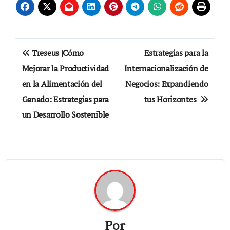
Navegación
Treseus |Cómo
Estrategias para la
de
Mejorar la Productividad
Internacionalización de
en la Alimentación del
Negocios: Expandiendo
entradas
Ganado: Estrategias para
tus Horizontes
un Desarrollo Sostenible
Por