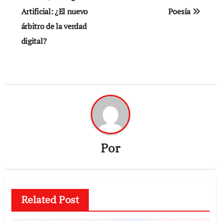
Artificial: ¿El nuevo
Poesía
entradas
árbitro de la verdad
digital?
Por
Related Post