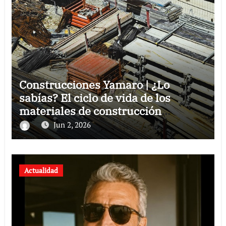
Construcciones Yamaro | ¿Lo
sabías? El ciclo de vida de los
materiales de construcción
revoluciona eficiencia en proyectos
Jun 2, 2026
modernos
Actualidad