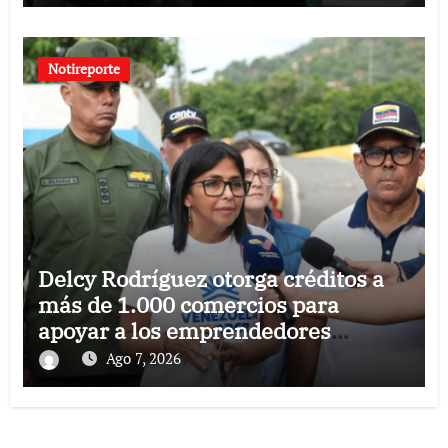
Notireporte
Delcy Rodríguez otorga créditos a
más de 1.000 comercios para
apoyar a los emprendedores
afectados por los terremotos
Ago 7, 2026