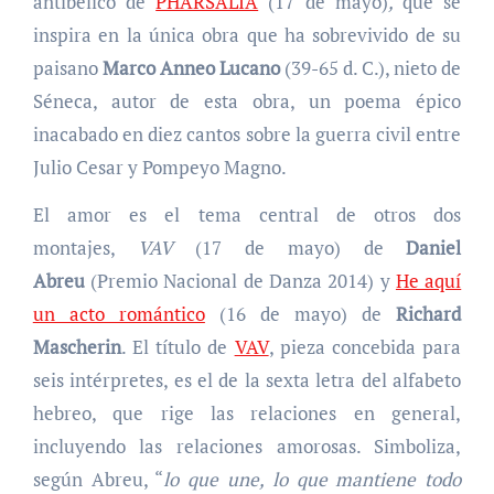
antibélico de
PHARSALIA
(17 de mayo)
,
que se
inspira en la única obra que ha sobrevivido de su
paisano
Marco Anneo Lucano
(39-65 d. C.), nieto de
Séneca, autor de esta obra, un poema épico
inacabado en diez cantos sobre la guerra civil entre
Julio Cesar y Pompeyo Magno.
El amor es el tema central de otros dos
montajes,
VAV
(17 de mayo) de
Daniel
Abreu
(Premio Nacional de Danza 2014)
y
He aquí
un acto romántico
(16 de mayo)
de
Richard
Mascherin
. El título de
VAV
, pieza concebida para
seis intérpretes, es el de la sexta letra del alfabeto
hebreo, que rige las relaciones en general,
incluyendo las relaciones amorosas. Simboliza,
según Abreu, “
lo que une, lo que mantiene todo