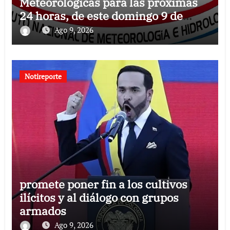
Meteorológicas para las próximas
24 horas, de este domingo 9 de
agosto 2026
Ago 9, 2026
Notireporte
promete poner fin a los cultivos
ilícitos y al diálogo con grupos
armados
Ago 9, 2026