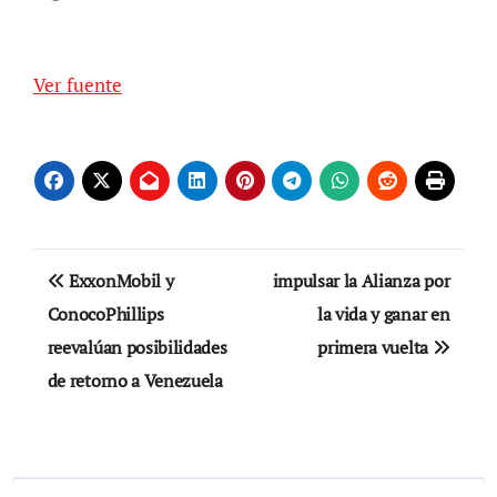
Ver fuente
Navegación
ExxonMobil y
impulsar la Alianza por
de
ConocoPhillips
la vida y ganar en
reevalúan posibilidades
primera vuelta
entradas
de retorno a Venezuela