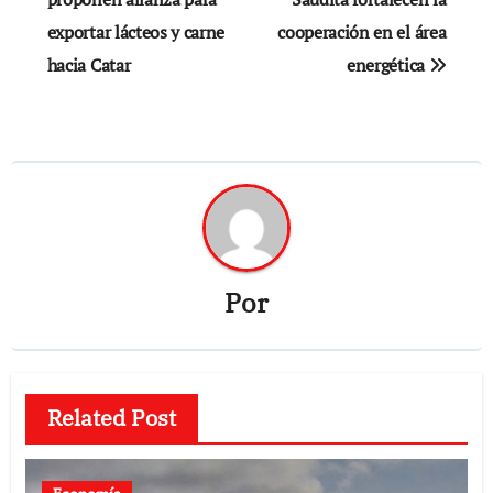
exportar lácteos y carne
cooperación en el área
entradas
hacia Catar
energética
Por
Related Post