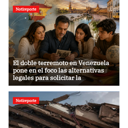
Notireporte
El doble terremoto en Venezuela
pone en el foco las alternativas
legales para solicitar la
nacionalidad por parte de
personas con vínculos familiares
en España y Portugal
Notireporte