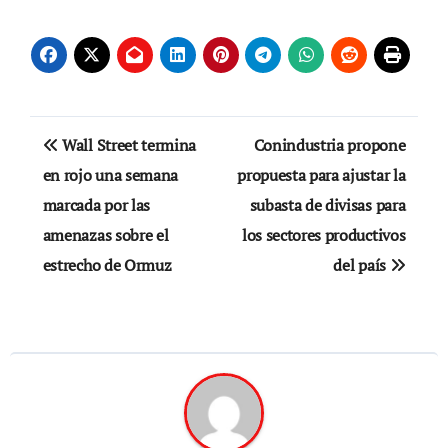
Navegación
Wall Street termina
Conindustria propone
de
en rojo una semana
propuesta para ajustar la
marcada por las
subasta de divisas para
entradas
amenazas sobre el
los sectores productivos
estrecho de Ormuz
del país