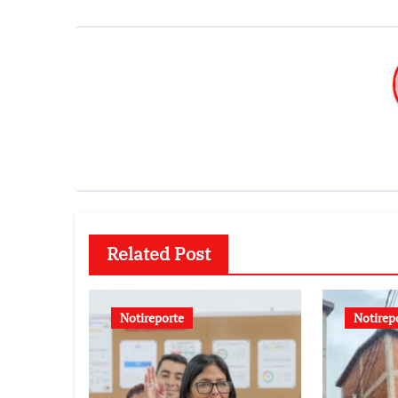
Related Post
Notireporte
Notirep