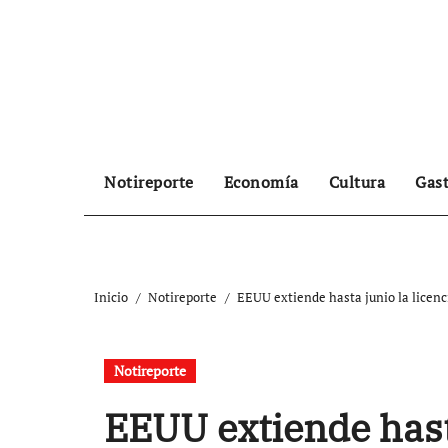
Ir
al
contenido
Notireporte
Economía
Cultura
Gas
Inicio
Notireporte
EEUU extiende hasta junio la licenc
Notireporte
EEUU extiende hasta