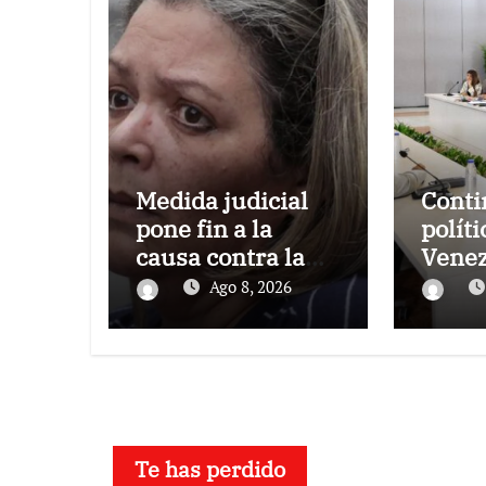
Medida judicial
Conti
pone fin a la
políti
causa contra la
Venez
exjuex Afiuni
el gob
Ago 8, 2026
oposi
Te has perdido