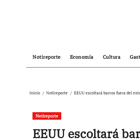
Ir
al
contenido
Notireporte
Economía
Cultura
Gas
Inicio
Notireporte
EEUU escoltará barcos fuera del est
Notireporte
EEUU escoltará bar