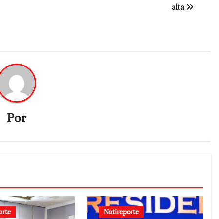
alta
Por
orte
Notireporte