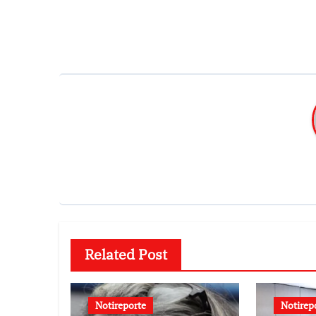
entradas
Related Post
Notireporte
Notirep