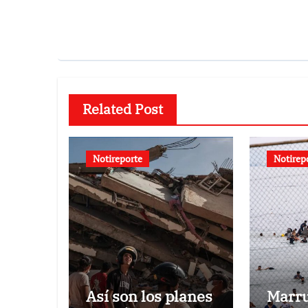
Related Post
Notireporte
Notirep
Así son los planes
Marr