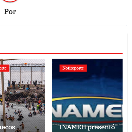
Por
orte
Notireporte
uecos
INAMEH presentó