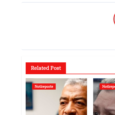
Related Post
Notireporte
Notirep