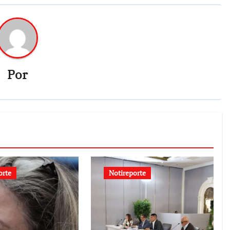
Por
orte
Notireporte