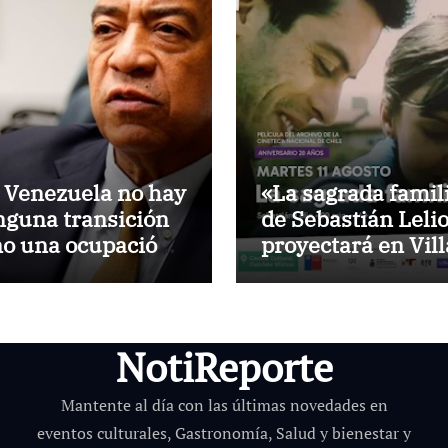
 Venezuela no hay
«La sagrada famil
nguna transición
de Sebastián Lelio
no una ocupación
proyectará en Vill
la fuerza
Alemana a dos
décadas de su
estreno
NotiReporte
Mantente al día con las últimas novedades en
eventos culturales, Gastronomía, Salud y bienestar y