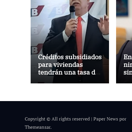
Créditos subsidiados
En
para viviendas
ni
tendrán una tasa de
si
5% y se analiza
a 
exoneración de
aranceles
Copyright © All rights reserved
|
Paper News
por
Themeansar
.