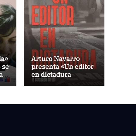
ia»
Arturo Navarro
 se
presenta «Un editor
a
en dictadura