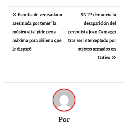
Navegación
Familia de venezolana
SNTP denuncia la
de
asesinada por tener ‘la
desaparición del
música alta’ pide pena
periodista Joan Camargo
entradas
máxima para chileno que
tras ser interceptado por
le disparó
sujetos armados en
Cotiza
Por