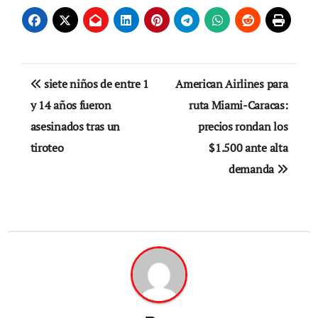
Navegación
siete niños de entre 1
American Airlines para
de
y 14 años fueron
ruta Miami-Caracas:
asesinados tras un
precios rondan los
entradas
tiroteo
$1.500 ante alta
demanda