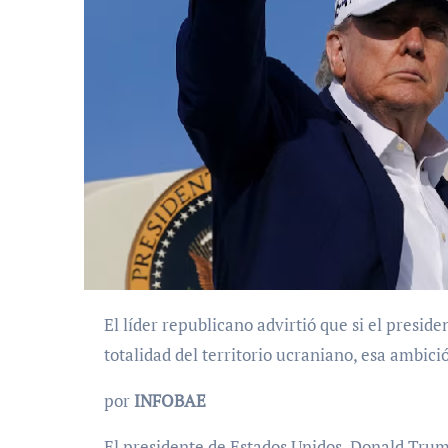
El líder republicano advirtió que si el presidente ruso demuestra su intención de conquistar la
totalidad del territorio ucraniano, esa ambi
por
INFOBAE
El presidente de Estados Unidos, Donald Tru