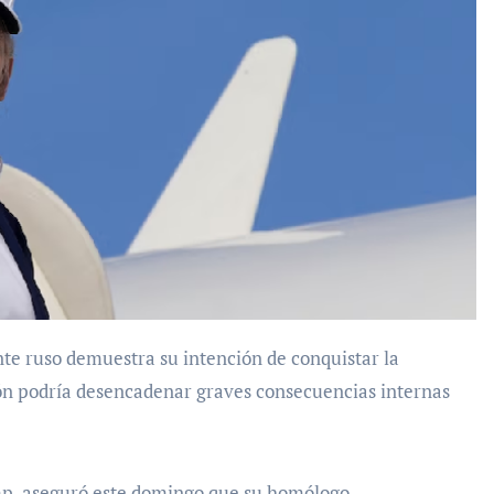
ción podría desencadenar graves consecuencias internas
mp, aseguró este domingo que su homólogo