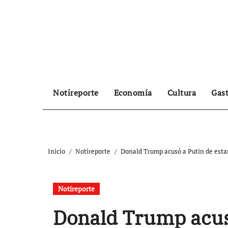
Ir
al
contenido
Notireporte
Economía
Cultura
Gas
Inicio
Notireporte
Donald Trump acusó a Putin de estar 
Notireporte
Donald Trump acusó