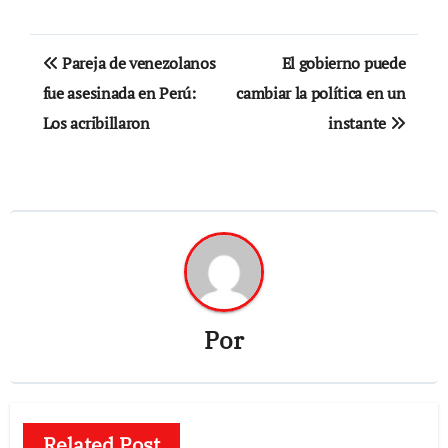
Navegación
Pareja de venezolanos
El gobierno puede
de
fue asesinada en Perú:
cambiar la política en un
Los acribillaron
instante
entradas
Por
Related Post