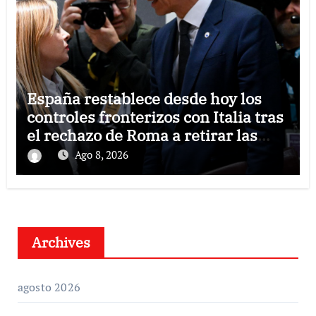
España restablece desde hoy los
controles fronterizos con Italia tras
el rechazo de Roma a retirar las
restricciones
Ago 8, 2026
Archives
agosto 2026