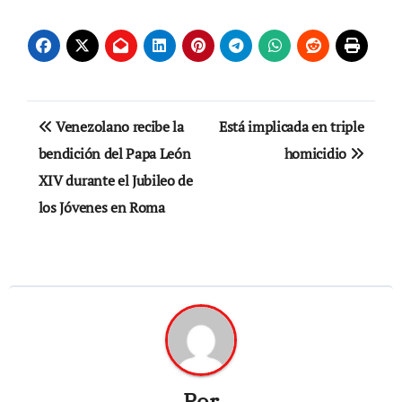
Navegación
Venezolano recibe la
Está implicada en triple
de
bendición del Papa León
homicidio
XIV durante el Jubileo de
entradas
los Jóvenes en Roma
Por