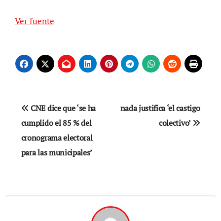
Ver fuente
Navegación
CNE dice que ‘se ha
nada justifica ‘el castigo
de
cumplido el 85 % del
colectivo’
cronograma electoral
entradas
para las municipales’