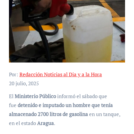
Por:
Redacción Noticias al Dia y a la Hora
20 julio, 2025
El
Ministerio Público
informó el sábado que
fue
detenido e imputado un hombre que tenía
almacenado 2700 litros de gasolina
en un tanque,
en el estado
Aragua
.