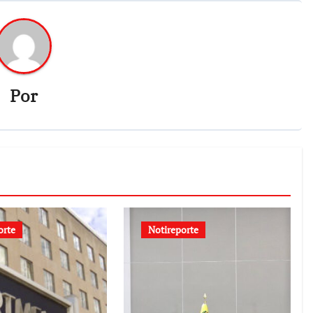
Por
orte
Notireporte