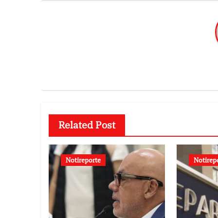
Related Post
Notireporte
Notirep