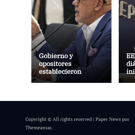
Gobierno y
EE
opositores
di
establecieron
in
metodología para el
Ve
proceso de diálogo
en Venezuela
Copyright © All rights reserved
|
Paper News
por
Themeansar
.