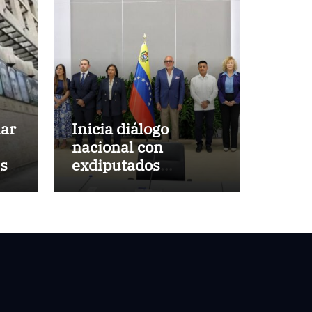
lar
Inicia diálogo
nacional con
s 7
exdiputados
opositores de la AN
de 2015