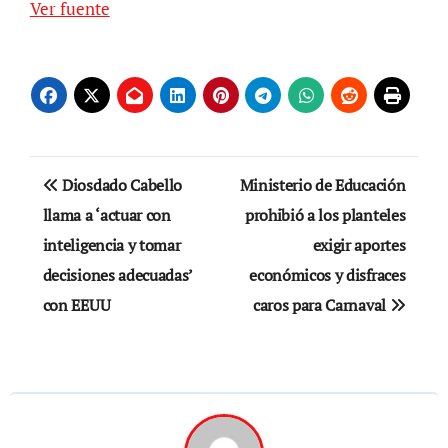
Ver fuente
Navegación
Diosdado Cabello
Ministerio de Educación
de
llama a ‘actuar con
prohibió a los planteles
inteligencia y tomar
exigir aportes
entradas
decisiones adecuadas’
económicos y disfraces
con EEUU
caros para Carnaval