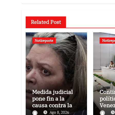
Related Post
Notireporte
Notirep
Medida judicial
Conti
pone fin a la
políti
causa contra la
Venez
exjuex Afiuni
el gob
Ago 8, 2026