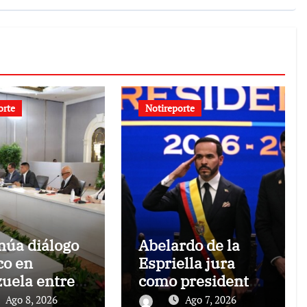
orte
Notireporte
núa diálogo
Abelardo de la
co en
Espriella jura
uela entre
como presidente
ierno y la
de Colombia para
Ago 8, 2026
Ago 7, 2026