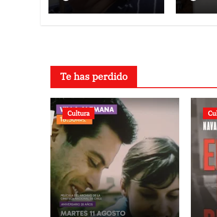
oposi
Te has perdido
Cultura
Cu