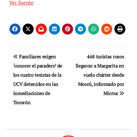
Ver fuente
Navegación
Familiares exigen
468 turistas rusos
de
‘conocer el paradero’ de
llegaron a Margarita en
los cuatro tesistas de la
vuelo chárter desde
entradas
UCV detenidos en las
Moscú, informado por
inmediaciones de
Mintur
Tocorón