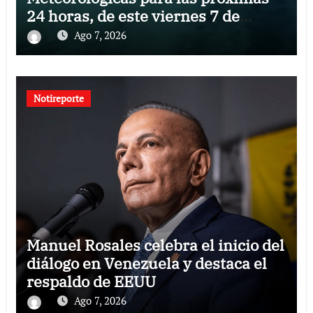
24 horas, de este viernes 7 de
agosto 2026
Ago 7, 2026
Notireporte
Manuel Rosales celebra el inicio del
diálogo en Venezuela y destaca el
respaldo de EEUU
Ago 7, 2026