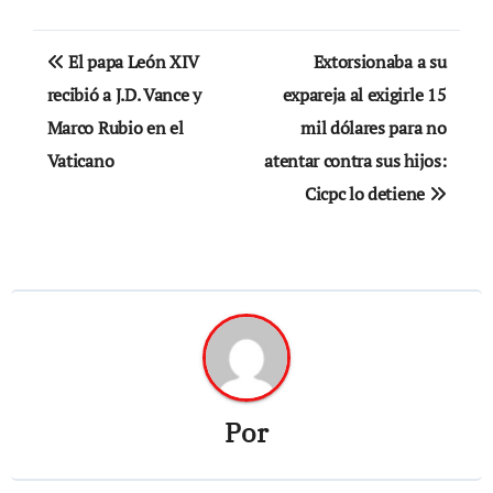
Navegación
El papa León XIV
Extorsionaba a su
de
recibió a J.D. Vance y
expareja al exigirle 15
Marco Rubio en el
mil dólares para no
entradas
Vaticano
atentar contra sus hijos:
Cicpc lo detiene
Por