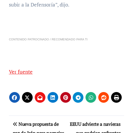
subir a la Defensoría”, dijo.
CONTENIDO PATROCINADO / RECOMENDADO PARA TI
Ver fuente
Navegación
Nueva propuesta de
EEUU advierte a navieras