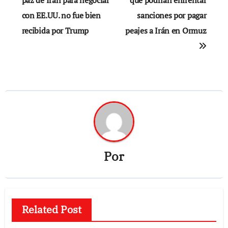
de
paz de Irán para negociar
que podrían enfrentar
con EE.UU. no fue bien
sanciones por pagar
entradas
recibida por Trump
peajes a Irán en Ormuz
Por
Related Post