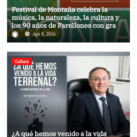
Festival de Montaña celebra la
música, la naturaleza, la cultura y
los 90 años de Farellones con gran
concierto al aire libre
Ago 8, 2026
Cultura
¿A qué hemos venido a la vida