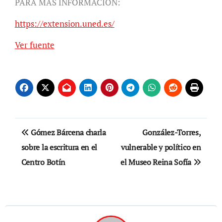
PARA MÁS INFORMACIÓN:
https://extension.uned.es/
Ver fuente
Navegación
Gómez Bárcena charla
González-Torres,
de
sobre la escritura en el
vulnerable y político en
Centro Botín
el Museo Reina Sofía
entradas