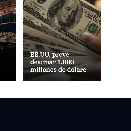
EE.UU. prevé
destinar 1.000
millones de dólares
por
a Colombia para un
paquete de
seguridad