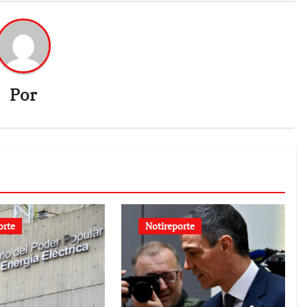
Por
orte
Notireporte