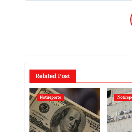
Related Post
Notireporte
Notirep