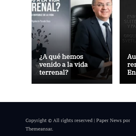
¿A qué hemos
Au
venido a la vida
re
terrenal?
En
“S
fa
Copyright © All rights reserved
|
Paper News
por
Themeansar
.