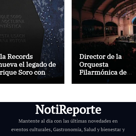
la Records
Director de la
nueva el legado de
Orquesta
rique Soro con
Filarmónica de
uite nocturna y
Bruselas dirigirá 
ntástica”
primera vez a la
Orquesta Usach
NotiReporte
Mantente al día con las últimas novedades en
eventos culturales, Gastronomía, Salud y bienestar y