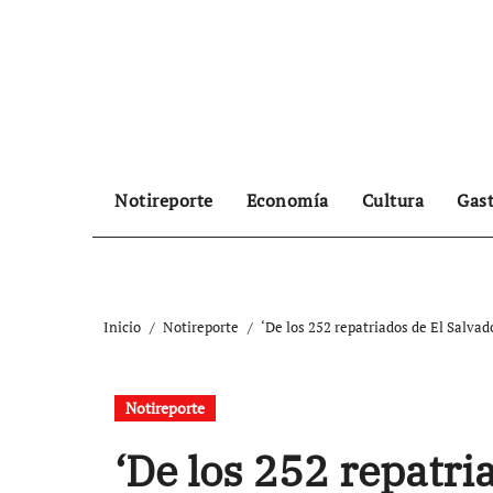
Ir
al
contenido
Notireporte
Economía
Cultura
Gas
Inicio
Notireporte
‘De los 252 repatriados de El Salvado
Notireporte
‘De los 252 repatri