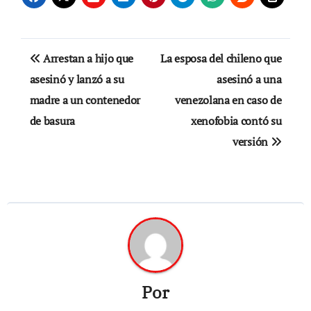
Navegación
Arrestan a hijo que
La esposa del chileno que
de
asesinó y lanzó a su
asesinó a una
madre a un contenedor
venezolana en caso de
entradas
de basura
xenofobia contó su
versión
Por