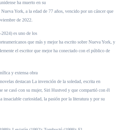
dounidense ha muerto en su
 Nueva York, a la edad de 77 años, vencido por un cáncer que
noviembre de 2022.
-2024) es uno de los
orteamericanos que más y mejor ha escrito sobre Nueva York, y
lemente el escritor que mejor ha conectado con el público de
ífica y extensa obra
us novelas destacan La invención de la soledad, escrita en
ue se casó con su mujer, Siri Hustved y que compartió con él
 insaciable curiosidad, la pasión por la literatura y por su
(1989); Leviatán (1992); Tombuctú (1999); El