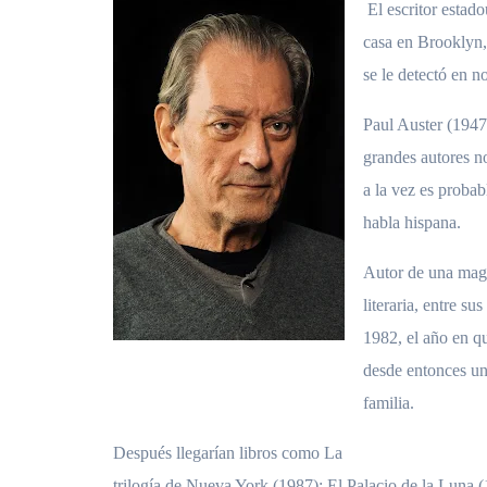
El escritor esta
casa en Brooklyn,
se le detectó en 
Paul Auster (1947
grandes autores n
a la vez es probab
habla hispana.
Autor de una magn
literaria, entre s
1982, el año en q
desde entonces una
familia.
Después llegarían libros como La
trilogía de Nueva York (1987); El Palacio de la Luna 