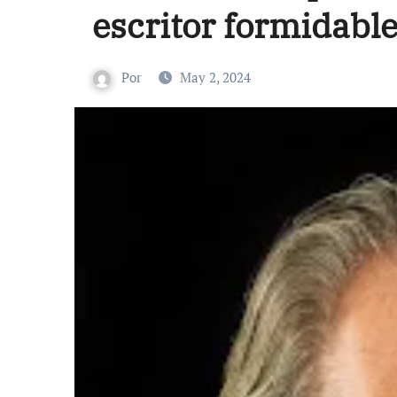
escritor formidabl
Por
May 2, 2024