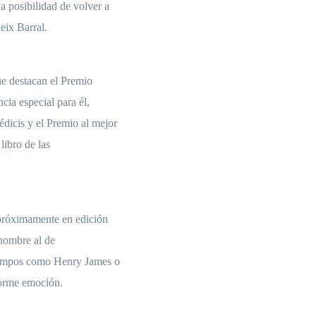
a posibilidad de volver a
Seix Barral.
ue destacan el Premio
cia especial para él,
dicis y el Premio al mejor
libro de las
 próximamente en edición
 nombre al de
tiempos como Henry James o
norme emoción.