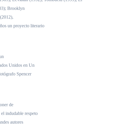
003); Brooklyn
 (2012),
ños un proyecto literario
 un
stados Unidos en Un
fotógrafo Spencer
poner de
y el indudable respeto
randes autores