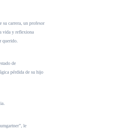
e su carrera, un profesor
la vida y reflexiona
er querido.
estado de
ágica pérdida de su hijo
ia.
umgartner”, le