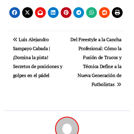
de
entradas
Navegación
Luis Alejandro
Del Freestyle a la Cancha
de
Sampayo Cabada |
Profesional: Cómo la
¡Domina la pista!
Fusión de Trucos y
entradas
Secretos de posiciones y
Técnica Define a la
golpes en el pádel
Nueva Generación de
Futbolistas