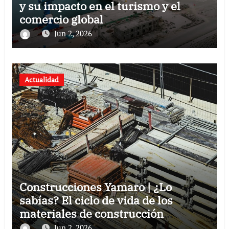
y su impacto en el turismo y el
comercio global
Jun 2, 2026
Actualidad
Construcciones Yamaro | ¿Lo
sabías? El ciclo de vida de los
materiales de construcción
revoluciona eficiencia en proyectos
Jun 2, 2026