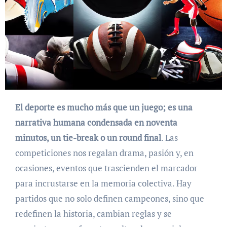
El deporte es mucho más que un juego; es una
narrativa humana condensada en noventa
minutos, un tie-break o un round final
. Las
competiciones nos regalan drama, pasión y, en
ocasiones, eventos que trascienden el marcador
para incrustarse en la memoria colectiva. Hay
partidos que no solo definen campeones, sino que
redefinen la historia, cambian reglas y se