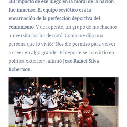
«El impacto de ese juego en la moral de la nación
fue inmenso. El equipo soviético era la
encarnación de la perfección deportiva del
comunismo
. Y de repente, un grupo de muchachos
universitarios los derrotó. Como me dijo una
persona que lo vivió: ‘Nos dio permiso para volver
a creer en algo grande’. El deporte se convirtió en
política exterior», afirmó
Joao Rafael Silva
Robertson.