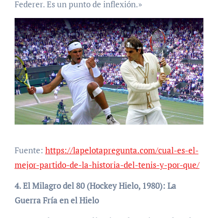
Federer. Es un punto de inflexión.»
Fuente:
https://lapelotapregunta.com/cual-es-el-
mejor-partido-de-la-historia-del-tenis-y-por-que/
4. El Milagro del 80 (Hockey Hielo, 1980): La
Guerra Fría en el Hielo