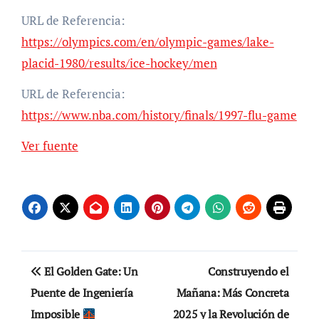
URL de Referencia:
https://olympics.com/en/olympic-games/lake-
placid-1980/results/ice-hockey/men
URL de Referencia:
https://www.nba.com/history/finals/1997-flu-game
Navegación
Ver fuente
de
entradas
Navegación
El Golden Gate: Un
Construyendo el
de
Puente de Ingeniería
Mañana: Más Concreta
Imposible
2025 y la Revolución de