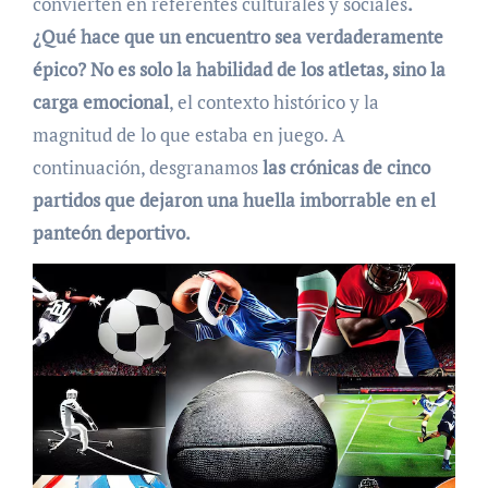
convierten en referentes culturales y sociales
.
¿Qué hace que un encuentro sea verdaderamente
épico? No es solo la habilidad de los atletas, sino la
carga emocional
, el contexto histórico y la
magnitud de lo que estaba en juego. A
continuación, desgranamos
las crónicas de cinco
partidos que dejaron una huella imborrable en el
panteón deportivo.