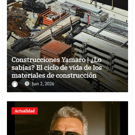
Construcciones Yamaro | ¿Lo
sabías? El ciclo de vida de los
materiales de construcción
revoluciona eficiencia en proyectos
Jun 2, 2026
modernos
Actualidad