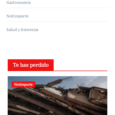
Gastronomía
Notireporte
Salud y bienestar
Te has perdido
Notireporte