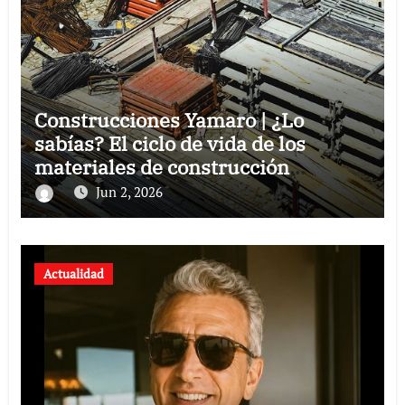
Construcciones Yamaro | ¿Lo
sabías? El ciclo de vida de los
materiales de construcción
revoluciona eficiencia en proyectos
Jun 2, 2026
modernos
Actualidad