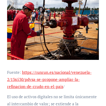
Fuente:
https://runrun.es/nacional/venezuela-
2/136530/pdvsa-se-propone-ampliar-la-
refinacion-de-crudo-en-el-pais
/
El uso de activos digitales no se limita únicamente
al intercambio de valor; se extiende a la