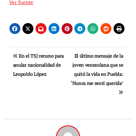
Ver fuente
Navegación
En el TSJ recurso para
El último mensaje de la
de
anular nacionalidad de
joven venezolana que se
Leopoldo López
quitó la vida en Puebla:
entradas
‘Nunca me sentí querida’