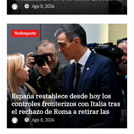
Ago 8, 2026
Notireporte
España restablece desde hoy los
controles fronterizos con Italia tras
el rechazo de Roma a retirar las
restricciones
Ago 8, 2026