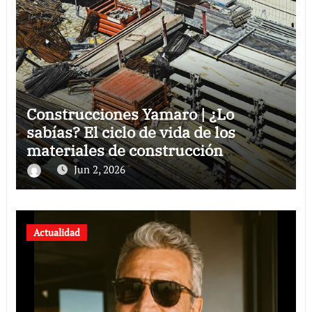
Construcciones Yamaro | ¿Lo
sabías? El ciclo de vida de los
materiales de construcción
revoluciona eficiencia en proyectos
Jun 2, 2026
modernos
Actualidad