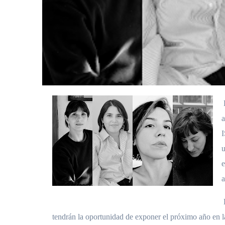
a
u
e
a
tendrán la oportunidad de exponer el próximo año en l