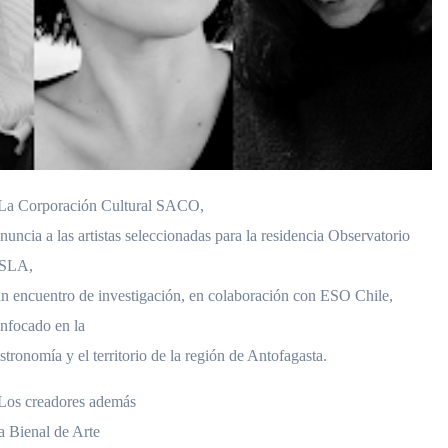
La Corporación Cultural SACO,
nuncia a las artistas seleccionadas para la residencia Observatorio
ISLA,
n encuentro de investigación, en colaboración con ESO Chile,
nfocado en la
stronomía y el territorio de la región de Antofagasta.
Los creadores además
a Bienal de Arte