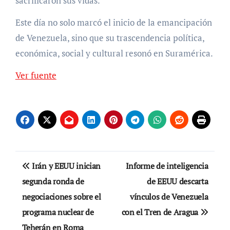
sacrificaron sus vidas.
Este día no solo marcó el inicio de la emancipación
de Venezuela, sino que su trascendencia política,
económica, social y cultural resonó en Suramérica.
Ver fuente
Navegación
Irán y EEUU inician
Informe de inteligencia
de
segunda ronda de
de EEUU descarta
negociaciones sobre el
vínculos de Venezuela
entradas
programa nuclear de
con el Tren de Aragua
Teherán en Roma