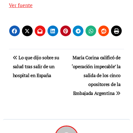
Ver fuente
Navegación
Lo que dijo sobre su
María Corina calificó de
de
salud tras salir de un
‘operación impecable’ la
hospital en España
salida de los cinco
entradas
opositores de la
Embajada Argentina