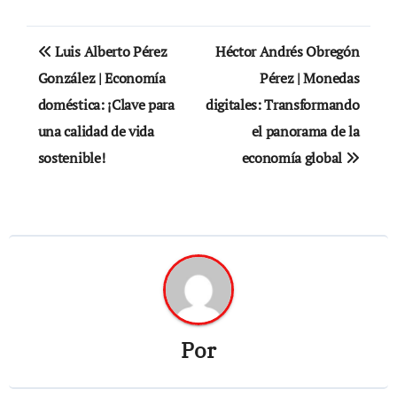
Navegación
Luis Alberto Pérez
Héctor Andrés Obregón
de
González | Economía
Pérez | Monedas
doméstica: ¡Clave para
digitales: Transformando
entradas
una calidad de vida
el panorama de la
sostenible!
economía global
Por