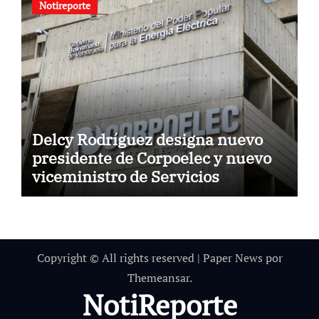
Notireporte
Delcy Rodríguez designa nuevo
presidente de Corpoelec y nuevo
viceministro de Servicios
Eléctricos
Copyright © All rights reserved
|
Paper News
por
Themeansar
.
NotiReporte