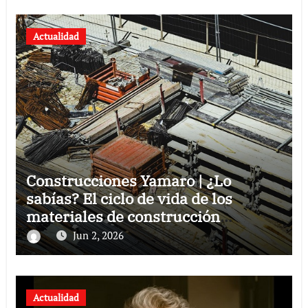
Actualidad
Construcciones Yamaro | ¿Lo
sabías? El ciclo de vida de los
materiales de construcción
revoluciona eficiencia en proyectos
Jun 2, 2026
modernos
Actualidad