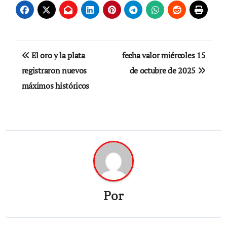
Navegación
El oro y la plata
fecha valor miércoles 15
de
registraron nuevos
de octubre de 2025
máximos históricos
entradas
Por