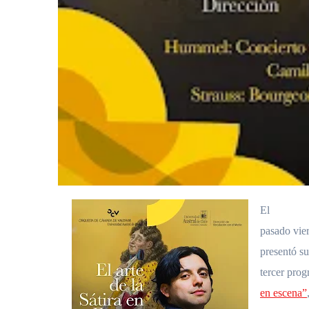
El
pasado vie
presentó su
tercer pro
en escena”