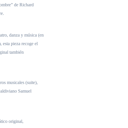
lhombre” de Richard
re.
atro, danza y música (en
 esta pieza recoge el
iginal también
os musicales (suite),
valdiviano Samuel
tico original,