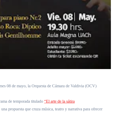
rnes 08 de mayo, la Orquesta de Cámara de Valdivia (OCV)
grama de temporada titulado
“El arte de la sátira
, una propuesta que cruza música, teatro y narrativa para ofrecer