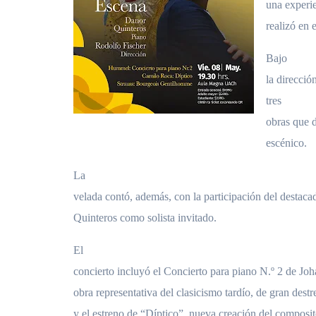
una experie
realizó en 
Bajo
la direcció
tres
obras que 
escénico.
La
velada contó, además, con la participación del destaca
Quinteros como solista invitado.
El
concierto incluyó el Concierto para piano N.º 2 de
obra representativa del clasicismo tardío, de gran destr
y el estreno de “Díptico”, nueva creación del compos