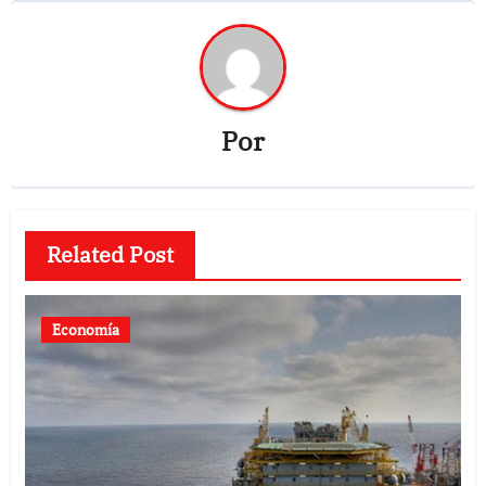
Por
Related Post
Economía