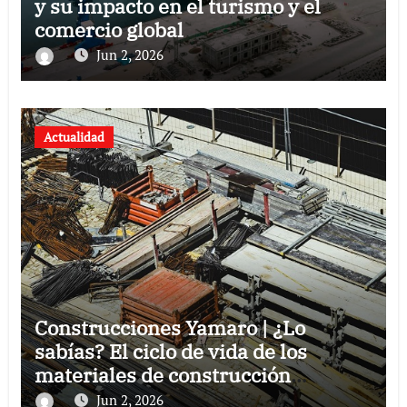
y su impacto en el turismo y el
comercio global
Jun 2, 2026
Actualidad
Construcciones Yamaro | ¿Lo
sabías? El ciclo de vida de los
materiales de construcción
revoluciona eficiencia en proyectos
Jun 2, 2026