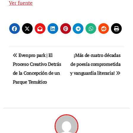
Ver fuente
Navegación
Evenpro park | El
¡Más de cuatro décadas
de
Proceso Creativo Detrás
de poesía comprometida
de la Concepción de un
y vanguardia literaria!
entradas
Parque Temático