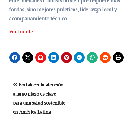
enfermedades crónicas no siempre requiere más
fondos, sino mejores prácticas, liderazgo local y
acompañamiento técnico.
Ver fuente
Navegación
Fortalecer la atención
de
a largo plazo es clave
para una salud sostenible
entradas
en América Latina