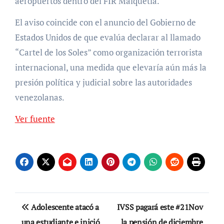
aeropuertos dentro del FIR Maiquetía.
El aviso coincide con el anuncio del Gobierno de
Estados Unidos de que evalúa declarar al llamado
“Cartel de los Soles” como organización terrorista
internacional, una medida que elevaría aún más la
presión política y judicial sobre las autoridades
venezolanas.
Ver fuente
Navegación
Adolescente atacó a
IVSS pagará este #21Nov
de
una estudiante e inició
la pensión de diciembre